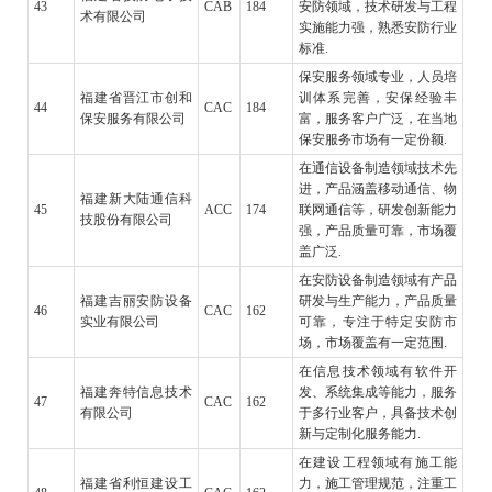
43
CAB
184
安防领域，技术研发与工程
术有限公司
实施能力强，熟悉安防行业
标准.
保安服务领域专业，人员培
福建省晋江市创和
训体系完善，安保经验丰
44
CAC
184
保安服务有限公司
富，服务客户广泛，在当地
保安服务市场有一定份额.
在通信设备制造领域技术先
进，产品涵盖移动通信、物
福建新大陆通信科
45
ACC
174
联网通信等，研发创新能力
技股份有限公司
强，产品质量可靠，市场覆
盖广泛.
在安防设备制造领域有产品
福建吉丽安防设备
研发与生产能力，产品质量
46
CAC
162
实业有限公司
可靠，专注于特定安防市
场，市场覆盖有一定范围.
在信息技术领域有软件开
福建奔特信息技术
发、系统集成等能力，服务
47
CAC
162
有限公司
于多行业客户，具备技术创
新与定制化服务能力.
在建设工程领域有施工能
福建省利恒建设工
力，施工管理规范，注重工