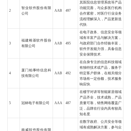
其医院信息管理系统等产品
智业软件股份有限
功能完善，与众多医疗机构
2
AAB
497
公司
合作紧密，对医疗行业业务
流程理解深入，产品更新迭
代快.
在电子政务、信息安全等领
域有丰富产品与解决方案，
福建榕基软件股份
3
AAB
495
与政府部门合作经验丰富，
有限公司
软件开发能力强，具备信息
安全保障技术.
在自身专注的信息科技领域
有独特技术或产品，服务于
厦门柏事特信息科
4
AAB
492
特定客户群体，在相关细分
技有限公司
市场有一定份额，技术服务
响应快.
在楼宇对讲等智能家居领域
产品齐全，技术成熟，产品
5
冠林电子有限公司
AAA
487
质量可靠，销售网络覆盖广
泛，品牌在行业内具有较高
知名度.
在数字政府、公共安全等领
域有成熟解决方案，参与众
南威软件股份有限