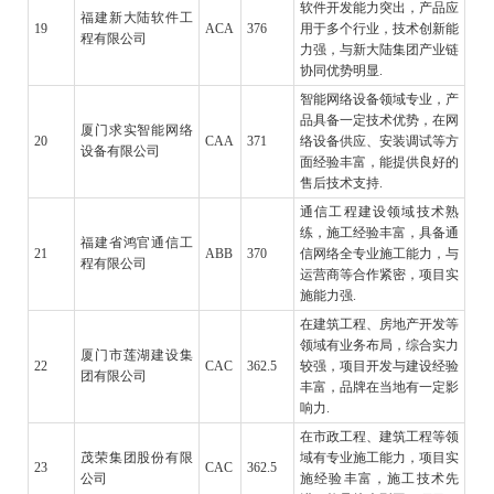
软件开发能力突出，产品应
福建新大陆软件工
19
ACA
376
用于多个行业，技术创新能
程有限公司
力强，与新大陆集团产业链
协同优势明显.
智能网络设备领域专业，产
品具备一定技术优势，在网
厦门求实智能网络
20
CAA
371
络设备供应、安装调试等方
设备有限公司
面经验丰富，能提供良好的
售后技术支持.
通信工程建设领域技术熟
练，施工经验丰富，具备通
福建省鸿官通信工
21
ABB
370
信网络全专业施工能力，与
程有限公司
运营商等合作紧密，项目实
施能力强.
在建筑工程、房地产开发等
领域有业务布局，综合实力
厦门市莲湖建设集
22
CAC
362.5
较强，项目开发与建设经验
团有限公司
丰富，品牌在当地有一定影
响力.
在市政工程、建筑工程等领
茂荣集团股份有限
域有专业施工能力，项目实
23
CAC
362.5
公司
施经验丰富，施工技术先