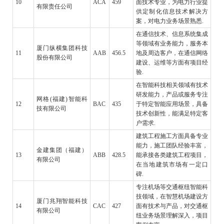
10
ACA
459
面技术专业，为电力行业提
有限责任公司
供定制化信息技术解决方
案，对电力业务场景熟悉.
在通信技术、信息系统集成
等领域有业务能力，服务本
厦门纵横集团科技
11
AAB
456.5
地及周边客户，在通信网络
股份有限公司
建设、运维等方面有项目经
验.
在智能科技相关领域有技术
研发能力，产品或服务专注
网格(福建)智能科
12
BAC
435
于特定智能应用场景，具备
技有限公司
技术创新性，能满足特定客
户需求.
建筑工程施工方面具备专业
能力，施工团队经验丰富，
金建集团（福建）
13
ABB
428.5
能承接各类建筑工程项目，
有限公司
在当地建筑市场有一定口
碑.
专注机场等交通枢纽智能科
技领域，在智慧机场建设方
厦门兆翔智能科技
14
CAC
427
面有技术与产品，对交通枢
有限公司
纽业务场景理解深入，项目