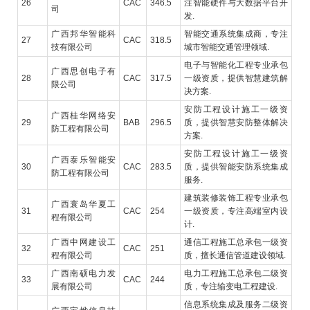
26
CAC
346.5
注智能硬件与大数据平台开
司
发.
广西邦华智能科
智能交通系统集成商，专注
27
CAC
318.5
技有限公司
城市智能交通管理领域.
电子与智能化工程专业承包
广西思创电子有
28
CAC
317.5
一级资质，提供智慧建筑解
限公司
决方案.
安防工程设计施工一级资
广西桂华网络安
29
BAB
296.5
质，提供智慧安防整体解决
防工程有限公司
方案.
安防工程设计施工一级资
广西泰乐智能安
30
CAC
283.5
质，提供智能安防系统集成
防工程有限公司
服务.
建筑装修装饰工程专业承包
广西寰岛华夏工
31
CAC
254
一级资质，专注高端室内设
程有限公司
计.
广西中网建设工
通信工程施工总承包一级资
32
CAC
251
程有限公司
质，擅长通信管道建设领域.
广西南硕电力发
电力工程施工总承包二级资
33
CAC
244
展有限公司
质，专注输变电工程建设.
信息系统集成及服务二级资