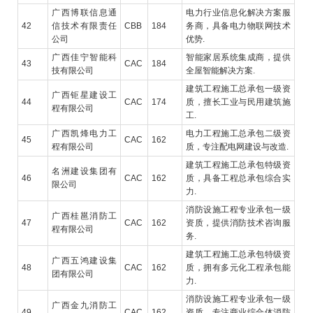
广西博联信息通
电力行业信息化解决方案服
42
信技术有限责任
CBB
184
务商，具备电力物联网技术
公司
优势.
广西佳宁智能科
智能家居系统集成商，提供
43
CAC
184
技有限公司
全屋智能解决方案.
建筑工程施工总承包一级资
广西钜星建设工
44
CAC
174
质，擅长工业与民用建筑施
程有限公司
工.
广西凯烽电力工
电力工程施工总承包二级资
45
CAC
162
程有限公司
质，专注配电网建设与改造.
建筑工程施工总承包特级资
名洲建设集团有
46
CAC
162
质，具备工程总承包综合实
限公司
力.
消防设施工程专业承包一级
广西桂邕消防工
47
CAC
162
资质，提供消防技术咨询服
程有限公司
务.
建筑工程施工总承包特级资
广西五鸿建设集
48
CAC
162
质，拥有多元化工程承包能
团有限公司
力.
消防设施工程专业承包一级
广西金九消防工
49
CAC
162
资质，专注商业综合体消防