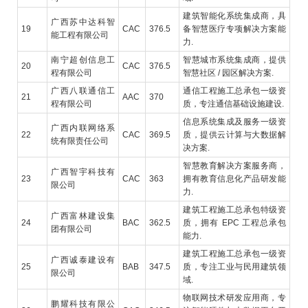
建筑智能化系统集成商，具
广西苏中达科智
19
CAC
376.5
备智慧医疗专项解决方案能
能工程有限公司
力.
南宁超创信息工
智慧城市系统集成商，提供
20
CAC
376.5
程有限公司
智慧社区 / 园区解决方案.
广西八联通信工
通信工程施工总承包一级资
21
AAC
370
程有限公司
质，专注通信基础设施建设.
信息系统集成及服务一级资
广西内联网络系
22
CAC
369.5
质，提供云计算与大数据解
统有限责任公司
决方案.
智慧教育解决方案服务商，
广西智宇科技有
23
CAC
363
拥有教育信息化产品研发能
限公司
力.
建筑工程施工总承包特级资
广西富林建设集
24
BAC
362.5
质，拥有 EPC 工程总承包
团有限公司
能力.
建筑工程施工总承包一级资
广西诚泰建设有
25
BAB
347.5
质，专注工业与民用建筑领
限公司
域.
物联网技术研发应用商，专
鹏耀科技有限公