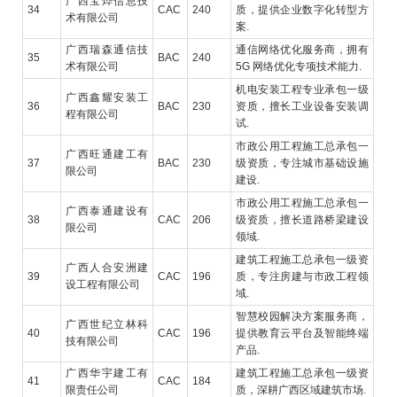
广西宝烨信息技
34
CAC
240
质，提供企业数字化转型方
术有限公司
案.
广西瑞森通信技
通信网络优化服务商，拥有
35
BAC
240
术有限公司
5G 网络优化专项技术能力.
机电安装工程专业承包一级
广西鑫耀安装工
36
BAC
230
资质，擅长工业设备安装调
程有限公司
试.
市政公用工程施工总承包一
广西旺通建工有
37
BAC
230
级资质，专注城市基础设施
限公司
建设.
市政公用工程施工总承包一
广西泰通建设有
38
CAC
206
级资质，擅长道路桥梁建设
限公司
领域.
建筑工程施工总承包一级资
广西人合安洲建
39
CAC
196
质，专注房建与市政工程领
设工程有限公司
域.
智慧校园解决方案服务商，
广西世纪立林科
40
CAC
196
提供教育云平台及智能终端
技有限公司
产品.
广西华宇建工有
建筑工程施工总承包一级资
41
CAC
184
限责任公司
质，深耕广西区域建筑市场.