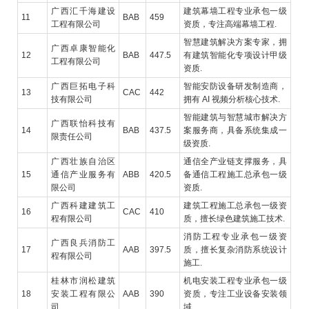
广西汇千海建设
建筑幕墙工程专业承包一级
11
BAB
459
工程有限公司
资质，专注高端幕墙工程.
智慧建筑解决方案专家，拥
广西卓康智能化
12
BAB
447.5
有建筑智能化专项设计甲级
工程有限公司
资质.
广西巨拓电子科
智能安防设备研发制造商，
13
CAC
442
技有限公司
拥有 AI 视频分析核心技术.
智能建筑与智慧城市解决方
广西联怡科技有
14
BAB
437.5
案服务商，具备系统集成一
限责任公司
级资质.
广西壮族自治区
通信全产业链支撑服务，具
15
通信产业服务有
ABB
420.5
备通信工程施工总承包一级
限公司
资质.
广西科建建筑工
建筑工程施工总承包一级资
16
CAC
410
程有限公司
质，擅长绿色建筑施工技术.
消防工程专业承包一级资
广西良兵消防工
17
AAB
397.5
质，擅长复杂消防系统设计
程有限公司
施工.
桂林市润松建筑
机电安装工程专业承包一级
18
安装工程有限公
AAB
390
资质，专注工业设备安装领
司
域.