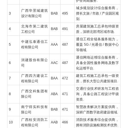
护全周期服务.
城乡规划设计综合服务商，
广西华景城建筑
3
BAB
495
擅长文旅 / 市政 / 产业园区规
设计有限公司
划.
北海市第二建筑
房屋建筑施工总承包特级资
4
BAB
491
工程公司
质，深耕北部湾区域市场.
通信工程全链条服务能力，
中建泓泰通信工
5
AAA
487
覆盖 5G / 光通信 / 数据中心
程有限公司
等领域.
通信网络运维综合服务商，
润建股份有限公
6
AAC
487
具备全国性服务网络及数字
司
化运维平台.
广西四方建设工
建筑工程施工总承包一级资
7
BAA
472
程有限公司
质，擅长大型公共建筑项目.
交通行业技术研发与工程咨
广西交科集团有
8
ABA
471
询，具备公路工程设计甲级
限公司
资质.
南宁得实科技有
智慧政务解决方案提供商，
9
BAB
471
限公司
深耕广西数字政府建设领域.
广西桂安消防工
消防技术服务综合提供商，
10
AAB
466
程有限公司
拥有消防设施检测技术优势.