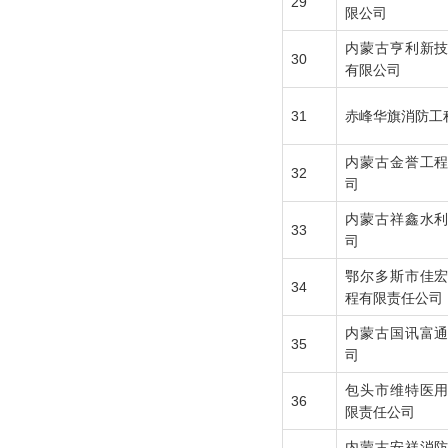
29
限公司
内蒙古亨利新
30
有限公司
31
赤峰华旗消防工
内蒙古金誉工
32
司
内蒙古祥鑫水
33
司
鄂尔多斯市佳
34
程有限责任公司
内蒙古国讯富
35
司
包头市维特医
36
限责任公司
内蒙古安祥消